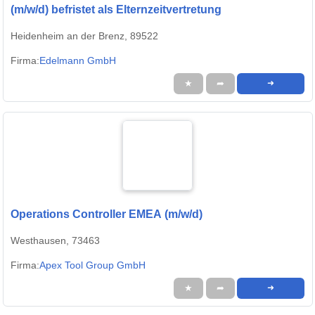
(m/w/d) befristet als Elternzeitvertretung
Heidenheim an der Brenz, 89522
Firma:
Edelmann GmbH
★
➦
➜
Operations Controller EMEA (m/w/d)
Westhausen, 73463
Firma:
Apex Tool Group GmbH
★
➦
➜