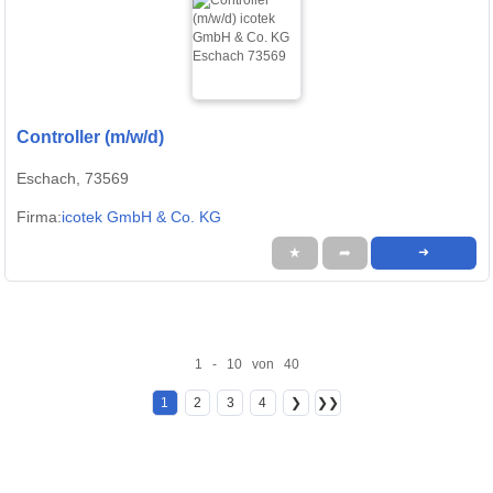
Controller (m/w/d)
Eschach, 73569
Firma:
icotek GmbH & Co. KG
★
➦
➜
1 - 10 von 40
1
2
3
4
❯
❯❯