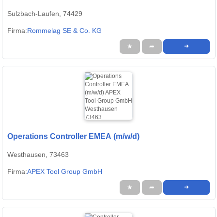
Sulzbach-Laufen, 74429
Firma:
Rommelag SE & Co. KG
★
➦
➜
Operations Controller EMEA (m/w/d)
Westhausen, 73463
Firma:
APEX Tool Group GmbH
★
➦
➜