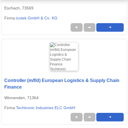
Eschach, 73569
Firma:
icotek GmbH & Co. KG
★
➦
➜
Controller (m/f/d) European Logistics & Supply Chain
Finance
Winnenden, 71364
Firma:
Techtronic Industries ELC GmbH
★
➦
➜