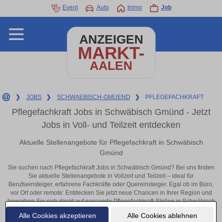
Event
Auto
Immo
Job
ANZEIGEN
MARKT-
AALEN
❯
JOBS
❯
SCHWAEBISCH-GMUEND
❯
PFLEGEFACHKRAFT
Pflegefachkraft Jobs in Schwäbisch Gmünd - Jetzt
Jobs in Voll- und Teilzeit entdecken
Aktuelle Stellenangebote für Pflegefachkraft in Schwäbisch
Gmünd
Sie suchen nach Pflegefachkraft Jobs in Schwäbisch Gmünd? Bei uns finden
Sie aktuelle Stellenangebote in Vollzeit und Teilzeit – ideal für
Berufseinsteiger, erfahrene Fachkräfte oder Quereinsteiger. Egal ob im Büro,
vor Ort oder remote: Entdecken Sie jetzt neue Chancen in Ihrer Region und
bewerben Sie sich direkt auf passende Pflegefachkraft-Stellen in Schwäbisch
Gmünd!
Alle Cookies akzeptieren
Alle Cookies ablehnen