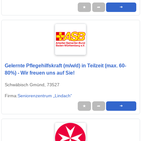
★
➦
➜
Gelernte Pflegehilfskraft (m/w/d) in Teilzeit (max. 60-
80%) - Wir freuen uns auf Sie!
Schwäbisch Gmünd, 73527
Firma:
Seniorenzentrum „Lindach“
★
➦
➜