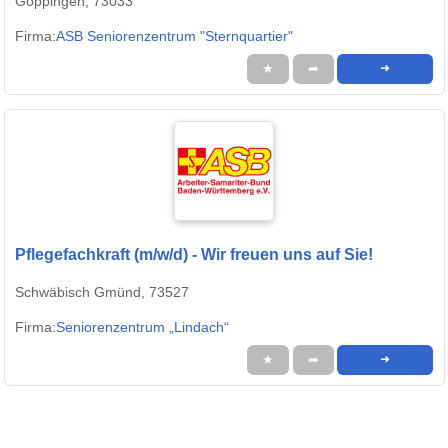
Göppingen, 73033
Firma:
ASB Seniorenzentrum "Sternquartier"
★
➦
➜
Pflegefachkraft (m/w/d) - Wir freuen uns auf Sie!
Schwäbisch Gmünd, 73527
Firma:
Seniorenzentrum „Lindach“
★
➦
➜